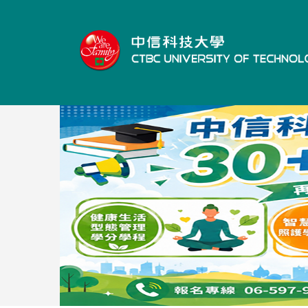
跳
到
主
要
內
容
區